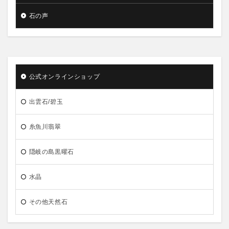
石の声
公式オンラインショップ
出雲石/碧玉
糸魚川翡翠
隠岐の島黒曜石
水晶
その他天然石