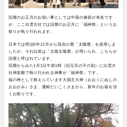
旧暦のお正月のお祝い事としては中国の春節が有名です
が、ここ出雲大社では旧暦のお正月に「福神祭」というお
祭りが執り行われます。
日本では明治5年12月から現在の暦「太陽暦」を採用しま
したが、それ以前は「太陰太陽暦」が用いられ、こちらが
旧暦と呼ばれています。
旧暦からみた1月1日午前1時（旧元旦の子の刻）に出雲大
社神楽殿で執り行われる神事が「福神祭」です。
福の神として称えらています大国主大神（おおくにぬしの
おおかみ）さま、通称だいこくさまから、新年のお福を頂
くお祭りです。