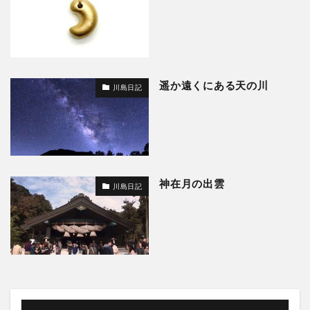
遥か遠くにある天の川
川島日記
神在月の出雲
川島日記