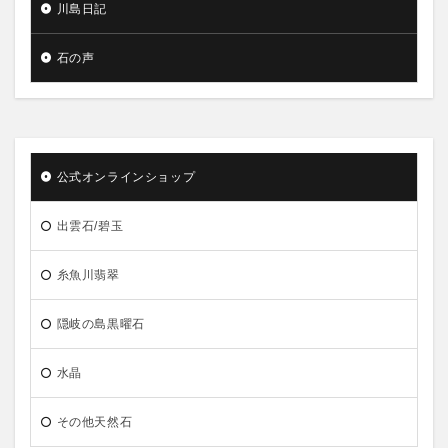
川島日記
石の声
公式オンラインショップ
出雲石/碧玉
糸魚川翡翠
隠岐の島黒曜石
水晶
その他天然石