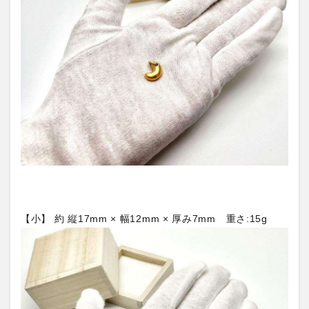
【小】 約 縦17mm × 幅12mm × 厚み7mm 重さ:15g