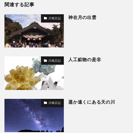
関連する記事
神在月の出雲
川島日記
人工鉱物の是非
川島日記
遥か遠くにある天の川
川島日記