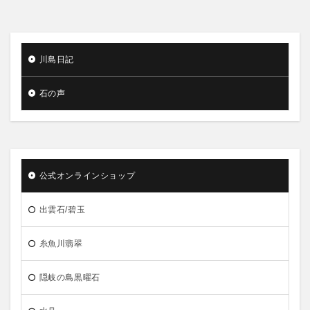
川島日記
石の声
公式オンラインショップ
出雲石/碧玉
糸魚川翡翠
隠岐の島黒曜石